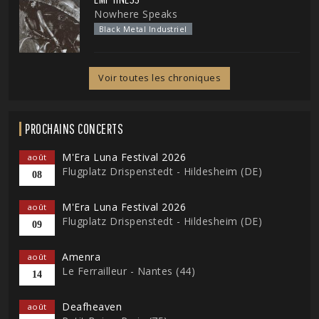
Nowhere Speaks
Black Metal Industriel
Voir toutes les chroniques
PROCHAINS CONCERTS
M'Era Luna Festival 2026
août
Flugplatz Drispenstedt - Hildesheim (DE)
08
M'Era Luna Festival 2026
août
Flugplatz Drispenstedt - Hildesheim (DE)
09
Amenra
août
Le Ferrailleur - Nantes (44)
14
Deafheaven
août