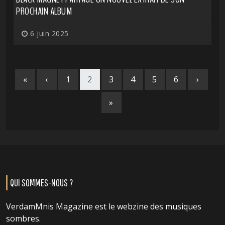
PROCHAIN ALBUM
6 juin 2025
«
‹
1
2
3
4
5
6
›
»
QUI SOMMES-NOUS ?
VerdamMnis Magazine est le webzine des musiques
sombres.