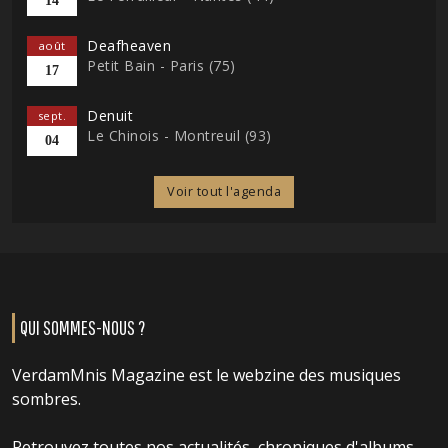
14
Deafheaven
août
Petit Bain - Paris (75)
17
Denuit
sept.
Le Chinois - Montreuil (93)
04
Voir tout l'agenda
QUI SOMMES-NOUS ?
VerdamMnis Magazine est le webzine des musiques
sombres.
Retrouvez toutes nos actualités, chroniques d'albums,