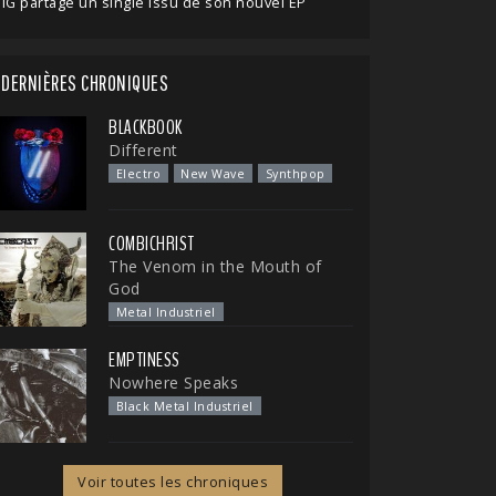
IG partage un single issu de son nouvel EP
DERNIÈRES CHRONIQUES
BLACKBOOK
Different
Electro
New Wave
Synthpop
COMBICHRIST
The Venom in the Mouth of
God
Metal Industriel
EMPTINESS
Nowhere Speaks
Black Metal Industriel
Voir toutes les chroniques