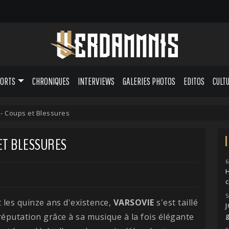
PORTS
CHRONIQUES
INTERVIEWS
GALERIES PHOTOS
EDITOS
CULT
 - Coups et Blessures
 ET BLESSURES
6
H
5
les quinze ans d'existence,
VARSOVIE
s'est taillé
réputation grâce à sa musique à la fois élégante
g