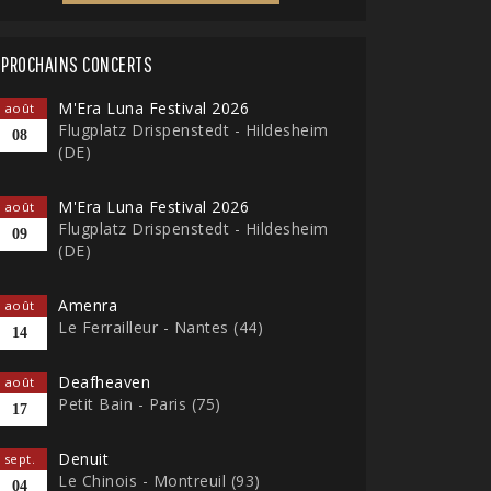
PROCHAINS CONCERTS
M'Era Luna Festival 2026
août
Flugplatz Drispenstedt - Hildesheim
08
(DE)
M'Era Luna Festival 2026
août
Flugplatz Drispenstedt - Hildesheim
09
(DE)
Amenra
août
Le Ferrailleur - Nantes (44)
14
Deafheaven
août
Petit Bain - Paris (75)
17
Denuit
sept.
Le Chinois - Montreuil (93)
04