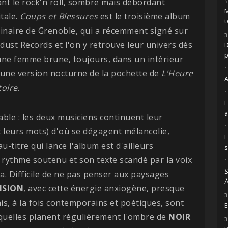
ant le rock'n'roll, sombre mais débordant
5
M
itale.
Coups et Blessures
est le troisième album
t
inaire de Grenoble, qui a récemment signé sur
3
ndust Records et l'on y retrouve leur univers dès
D
une femme brune, toujours, dans un intérieur
1
une version nocturne de la pochette de
L'Heure
A
toire
.
1
able : les deux musiciens continuent leur
1
 leurs mots) d'où se dégagent mélancolie,
-titre qui lance l'album est d'ailleurs
s
 rythme soutenu et son texte scandé par la voix
1
S
. Difficile de ne pas penser aux paysages
Å
ISION
, avec cette énergie anxiogène, presque
3
is, à la fois contemporains et poétiques, sont
E
squelles planent régulièrement l'ombre de
NOIR
3