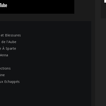
 et Blessures
 de l'Aube
e À Sparte
g Anna
c
ections
line
ux Echappés