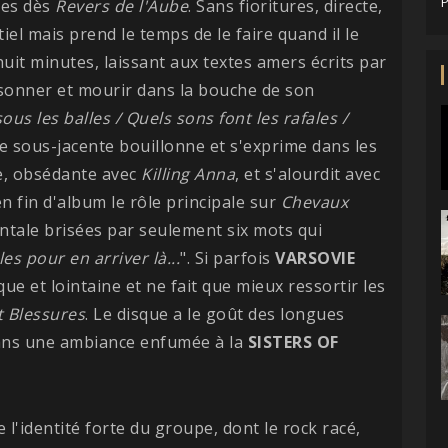
P
les dès
Revers de l'Aube
. Sans fioritures, directe,
iel mais prend le temps de le faire quand il le
huit minutes, laissant aux textes amers écrits par
ésonner et mourir dans la bouche de son
us les balles / Quels sons font les rafales /
re sous-jacente bouillonne et s'exprime dans les
, obsédante avec
Killing Anna
, et s'alourdit avec
en fin d'album le rôle principale sur
Chevaux
tale brisées par seulement six mots qui
es pour en arriver là...
". Si parfois
VARSOVIE
ique et lointaine et ne fait que mieux ressortir les
 Blessures
. Le disque a le goût des longues
 dans une ambiance enfumée à la
SISTERS
OF
 l'identité forte du groupe, dont le rock racé,