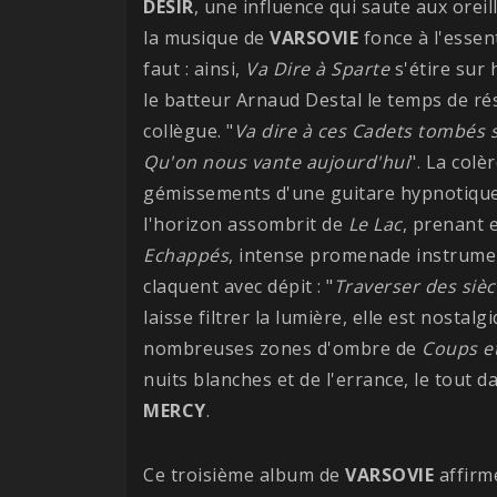
DESIR
, une influence qui saute aux oreil
la musique de
VARSOVIE
fonce à l'essent
faut : ainsi,
Va Dire à Sparte
s'étire sur 
le batteur Arnaud Destal le temps de r
collègue. "
Va dire à ces Cadets tombés so
Qu'on nous vante aujourd'hui
". La colè
gémissements d'une guitare hypnotique
l'horizon assombrit de
Le Lac
, prenant 
Echappés
, intense promenade instrumen
claquent avec dépit : "
Traverser des siècl
laisse filtrer la lumière, elle est nostalg
nombreuses zones d'ombre de
Coups et
nuits blanches et de l'errance, le tout
MERCY
.
Ce troisième album de
VARSOVIE
affirme