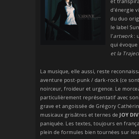
et transpir
d'énergie v
du duo orig
le label Su
l'
artwork
: 
qui évoque 
et la Trajec
La musique, elle aussi, reste reconnaiss
aventure post-punk / dark-rock (ce sont
noirceur, froideur et urgence. Le morceau
particulièrement représentatif avec son
grave et angoissée de Grégory Cathérina
musicaux grisâtres et ternes de
JOY
DIV
paniquée. Les textes, toujours en frança
plein de formules bien tournées sur le