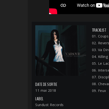
TRACKLIST
01. Coups
02. Revers
03. Va Dir
04. Killin
05. Le La
06. Inters
07. Discip
08. Cheva
DATE DE SORTIE
11 mai 2018
09. Feux
LABEL
Sundust Records