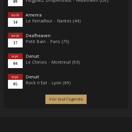
Flugplatz Drispenstedt - Hildesheim (DE)
09
Amenra
août
Le Ferrailleur - Nantes (44)
14
Deafheaven
août
Petit Bain - Paris (75)
17
Denuit
sept.
Le Chinois - Montreuil (93)
04
Denuit
sept.
Rock n'Eat - Lyon (69)
05
Voir tout l'agenda