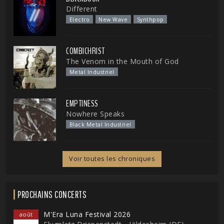
Different
Electro
New Wave
Synthpop
COMBICHRIST
The Venom in the Mouth of God
Metal Industriel
EMPTINESS
Nowhere Speaks
Black Metal Industriel
Voir toutes les chroniques
PROCHAINS CONCERTS
M'Era Luna Festival 2026
août