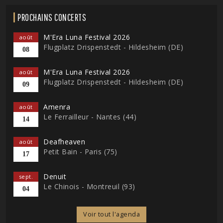
PROCHAINS CONCERTS
M'Era Luna Festival 2026
août
Flugplatz Drispenstedt - Hildesheim (DE)
08
M'Era Luna Festival 2026
août
Flugplatz Drispenstedt - Hildesheim (DE)
09
Amenra
août
Le Ferrailleur - Nantes (44)
14
Deafheaven
août
Petit Bain - Paris (75)
17
Denuit
sept.
Le Chinois - Montreuil (93)
04
Voir tout l'agenda