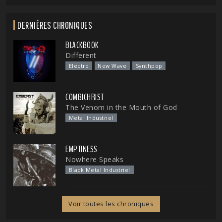
DERNIÈRES CHRONIQUES
BLACKBOOK
Different
Electro
New Wave
Synthpop
COMBICHRIST
The Venom in the Mouth of God
Metal Industriel
EMPTINESS
Nowhere Speaks
Black Metal Industriel
Voir toutes les chroniques