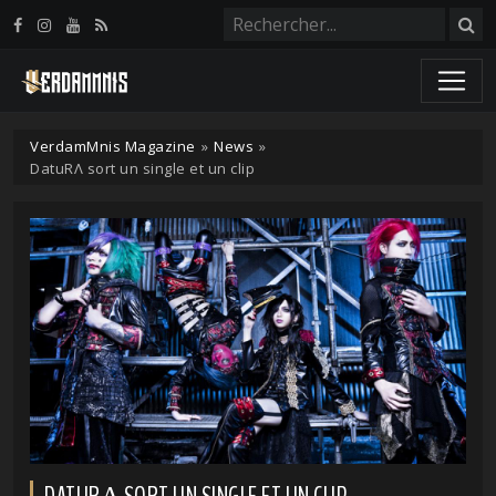
Panneau de gestion des cookies
VerdamMnis Magazine
»
News
»
DatuRΛ sort un single et un clip
DATURΛ SORT UN SINGLE ET UN CLIP