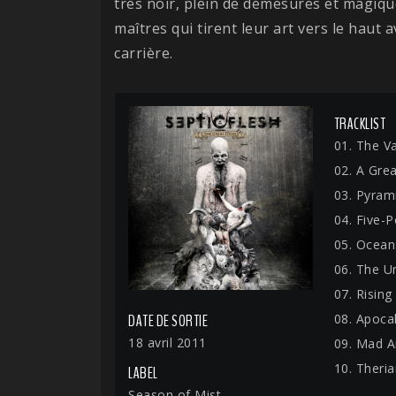
très noir, plein de démesures et magiqu
maîtres qui tirent leur art vers le haut
carrière.
TRACKLIST
01. The V
02. A Gre
03. Pyram
04. Five-P
05. Ocean
06. The 
07. Rising
08. Apoca
DATE DE SORTIE
18 avril 2011
09. Mad A
10. Theri
LABEL
Season of Mist