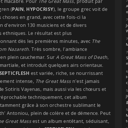
et macabre. Pour
The Great Mass
, produit par
7
gren (
PAIN
,
HYPOCRISY
), le groupe grec voit de
o
 choses en grand, avec cette fois-ci la
7
on d'environ 130 musiciens et de divers
 ethniques. Le résultat est plus
7
ionnant dès les premières minutes, avec
The
M
om Nazareth
. Très sombre, l'ambiance
7
 en plein cauchemar. Sur
A Great Mass of Death
,
S
martiale, et introduit quelques airs orientaux.
6
SEPTICFLESH
est variée, riche, se nourrissant
H
èrement intense,
The Great Mass
n'est jamais
de Sotiris Vayenas, mais aussi via les chœurs et
5
Irréprochable techniquement, cet album
g
tamment grâce à son orchestre sublimant le
5
th' Antoniou, plein de colère et de démence. Peut
M
he Great Mass
est un album entêtant, séduisant,
t