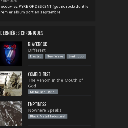
 août 2026
écouvrez PYRE OF DESCENT (gothic rock) dont le
premier album sort en septembre
DERNIÈRES CHRONIQUES
BLACKBOOK
Different
Electro
New Wave
Synthpop
COMBICHRIST
The Venom in the Mouth of
God
Metal Industriel
EMPTINESS
Nowhere Speaks
Black Metal Industriel