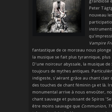
grandiose 
Peter Tägt
nouveau les
participati
instruments
qu'impress
Vampire Fr
fantastique de ce morceau nous plonge
la musique se fait plus tyrannique, plus 
D'une noirceur abyssale, la musique de
toujours de mythes antiques. Particuli
indigeste, s'aérant grâce au chant clair 
des touches de chant féminin ça et là. 
monumental arrive à nous envoûter, no
chant sauvage et puissant de Spiros 'Se
être moins sauvage que
Communion
,
T