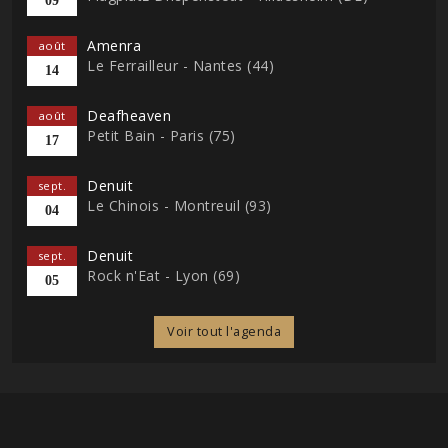
09
Amenra
août
Le Ferrailleur - Nantes (44)
14
Deafheaven
août
Petit Bain - Paris (75)
17
Denuit
sept.
Le Chinois - Montreuil (93)
04
Denuit
sept.
Rock n'Eat - Lyon (69)
05
Voir tout l'agenda