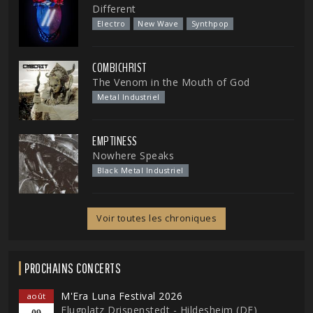
Different
Electro
New Wave
Synthpop
COMBICHRIST
The Venom in the Mouth of God
Metal Industriel
EMPTINESS
Nowhere Speaks
Black Metal Industriel
Voir toutes les chroniques
PROCHAINS CONCERTS
M'Era Luna Festival 2026
août
Flugplatz Drispenstedt - Hildesheim (DE)