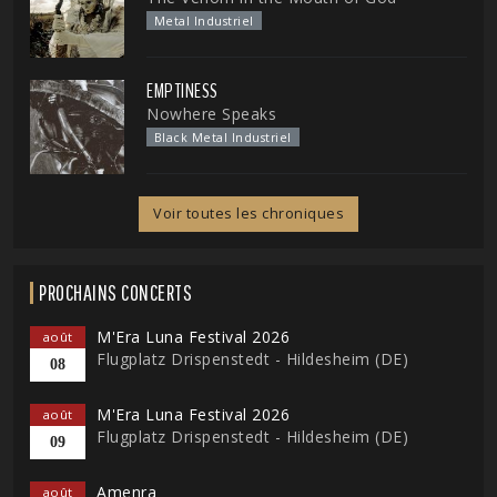
Metal Industriel
EMPTINESS
Nowhere Speaks
Black Metal Industriel
Voir toutes les chroniques
PROCHAINS CONCERTS
M'Era Luna Festival 2026
août
Flugplatz Drispenstedt - Hildesheim (DE)
08
M'Era Luna Festival 2026
août
Flugplatz Drispenstedt - Hildesheim (DE)
09
Amenra
août