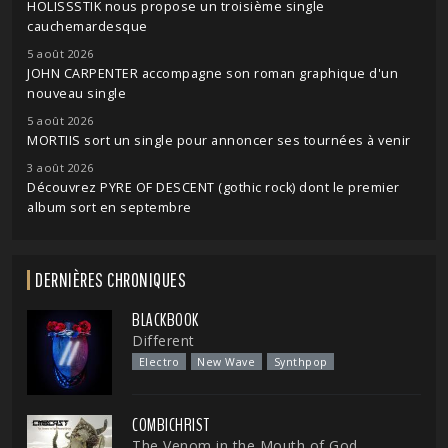
HOLISSSTIK nous propose un troisième single
cauchemardesque
5 août 2026
JOHN CARPENTER accompagne son roman graphique d'un
nouveau single
5 août 2026
MORTIIS sort un single pour annoncer ses tournées à venir
3 août 2026
Découvrez PYRE OF DESCENT (gothic rock) dont le premier
album sort en septembre
DERNIÈRES CHRONIQUES
BLACKBOOK
Different
Electro
New Wave
Synthpop
COMBICHRIST
The Venom in the Mouth of God