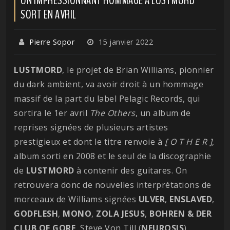
SORT EN AVRIL
Pierre Sopor
15 janvier 2022
LUSTMORD
, le projet de Brian Williams, pionnier
du dark ambient, va avoir droit à un hommage
massif de la part du label Pelagic Records, qui
sortira le 1er avril
The Others
, un album de
reprises signées de plusieurs artistes
prestigieux et dont le titre renvoie à
[ O T H E R ]
,
album sorti en 2008 et le seul de la discographie
de
LUSTMORD
à contenir des guitares. On
retrouvera donc de nouvelles interprétations de
morceaux de Williams signées
ULVER
,
ENSLAVED
,
GODFLESH
,
MONO
,
ZOLA
JESUS
,
BOHREN & DER
CLUB OF GORE
, Steve Von Till (
NEUROSIS
),