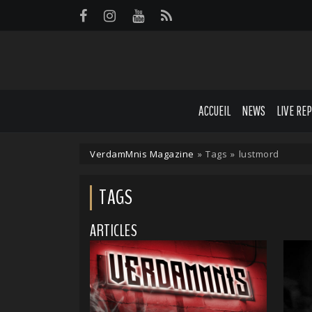
Panneau de gestion des cookies
ACCUEIL
NEWS
LIVE RE
VerdamMnis Magazine
»
Tags
»
lustmord
TAGS
ARTICLES