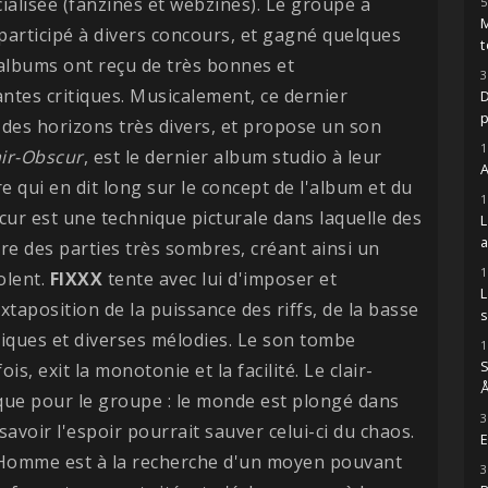
ialisée (fanzines et webzines). Le groupe a
5
M
articipé à divers concours, et gagné quelques
t
albums ont reçu de très bonnes et
3
tes critiques. Musicalement, ce dernier
D
des horizons très divers, et propose un son
1
air-Obscur
, est le dernier album studio à leur
A
tre qui en dit long sur le concept de l'album et du
1
scur est une technique picturale dans laquelle des
ire des parties très sombres, créant ainsi un
1
olent.
FIXXX
tente avec lui d'imposer et
xtaposition de la puissance des riffs, de la basse
s
iques et diverses mélodies. Le son tombe
1
S
is, exit la monotonie et la facilité. Le clair-
Å
que pour le groupe : le monde est plongé dans
3
 savoir l'espoir pourrait sauver celui-ci du chaos.
E
'Homme est à la recherche d'un moyen pouvant
3