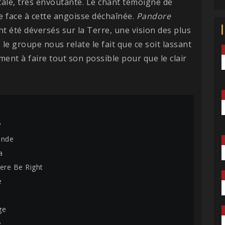
ntale, très envoûtante. Le chant témoigne de
ce face à cette angoisse déchaînée.
Pandore
t été déversés sur la Terre, une vision des plus
, le groupe nous relate le fait que ce soit lassant
ent à faire tout son possible pour que le clair
P
onde
a
here Be Right
e
ge
e