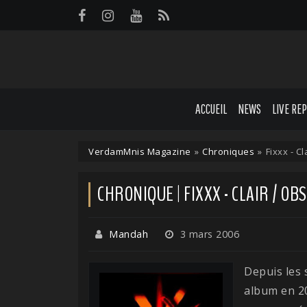
Panneau de gestion des cookies
ACCUEIL
NEWS
LIVE RE
VerdamMnis Magazine
»
Chroniques
»
Fixxx - Cl
CHRONIQUE | FIXXX - CLAIR / OB
Mandah
3 mars 2006
Depuis les 
album en 2