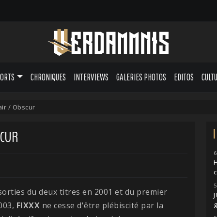
PORTS
CHRONIQUES
INTERVIEWS
GALERIES PHOTOS
EDITOS
CULT
air / Obscur
SCUR
6
H
5
sorties du deux titres en 2001 et du premier
003,
FIXXX
ne cesse d'être plébiscité par la
g