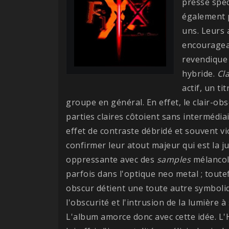
presse spéc
également p
uns. Leurs 
encouragean
revendique 
hybride.
Cl
actif, un ti
groupe en général. En effet, le clair-ob
parties claires côtoient sans intermédia
effet de contraste débridé et souvent vi
confirmer leur atout majeur qui est la ju
oppressante avec des
samples
mélancol
parfois dans l'optique neo metal ; toutefo
obscur détient une toute autre symboli
l'obscurité et l'intrusion de la lumière à
L'album amorce donc avec cette idée. L