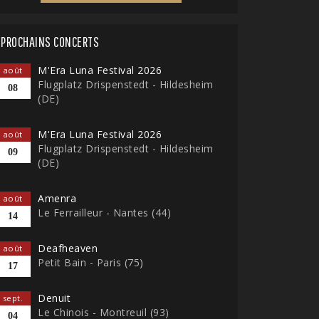
PROCHAINS CONCERTS
M'Era Luna Festival 2026
août
Flugplatz Drispenstedt - Hildesheim
08
(DE)
M'Era Luna Festival 2026
août
Flugplatz Drispenstedt - Hildesheim
09
(DE)
Amenra
août
Le Ferrailleur - Nantes (44)
14
Deafheaven
août
Petit Bain - Paris (75)
17
Denuit
sept.
Le Chinois - Montreuil (93)
04