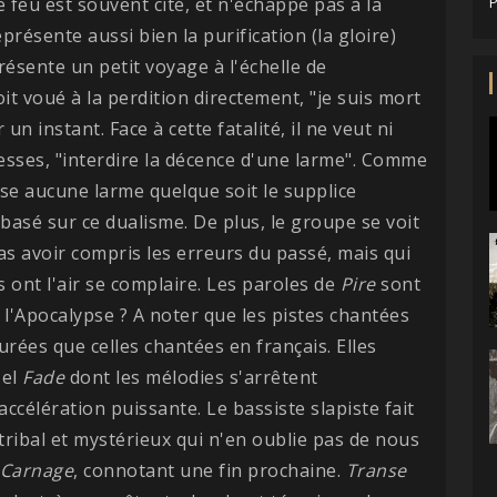
 Le feu est souvent cité, et n'échappe pas à la
P
eprésente aussi bien la purification (la gloire)
ésente un petit voyage à l'échelle de
oit voué à la perdition directement, "je suis mort
un instant. Face à cette fatalité, il ne veut ni
lesses, "interdire la décence d'une larme". Comme
erse aucune larme quelque soit le supplice
basé sur ce dualisme. De plus, le groupe se voit
pas avoir compris les erreurs du passé, mais qui
ls ont l'air se complaire. Les paroles de
Pire
sont
à l'Apocalypse ? A noter que les pistes chantées
rées que celles chantées en français. Elles
Tel
Fade
dont les mélodies s'arrêtent
célération puissante. Le bassiste slapiste fait
ribal et mystérieux qui n'en oublie pas de nous
Carnage
, connotant une fin prochaine.
Transe