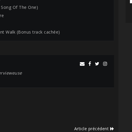
e Song Of The One)
re
ant Walk (Bonus track cachée)
tervieweuse
Article précédent