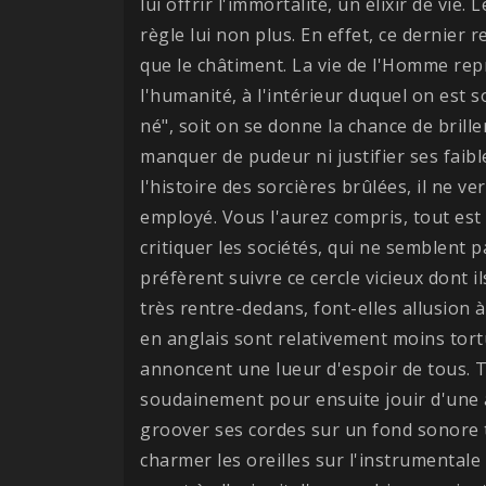
lui offrir l'immortalité, un élixir de vie.
règle lui non plus. En effet, ce dernier r
que le châtiment. La vie de l'Homme repr
l'humanité, à l'intérieur duquel on est s
né", soit on se donne la chance de briller 
manquer de pudeur ni justifier ses faib
l'histoire des sorcières brûlées, il ne v
employé. Vous l'aurez compris, tout est 
critiquer les sociétés, qui ne semblent 
préfèrent suivre ce cercle vicieux dont i
très rentre-dedans, font-elles allusion 
en anglais sont relativement moins tortu
annoncent une lueur d'espoir de tous. 
soudainement pour ensuite jouir d'une ac
groover ses cordes sur un fond sonore t
charmer les oreilles sur l'instrumentale