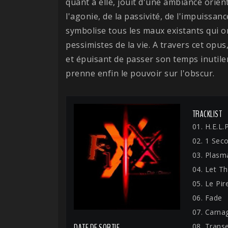
quant à elle, jouit d'une ambiance orie
l'agonie, de la passivité, de l'impuissan
symbolise tous les maux existants qui on
pessimistes de la vie. A travers cet opus
et épuisant de passer son temps inutilem
prenne enfin le pouvoir sur l'obscur.
TRACKLIST
01. H.E.L.
02. 1 Sec
03. Plasm
04. Let T
05. Le Pir
06. Fade
07. Carna
08. Trans
DATE DE SORTIE