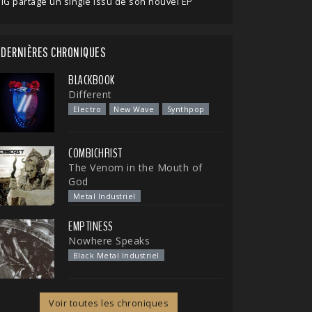
IG partage un single issu de son nouvel EP
DERNIÈRES CHRONIQUES
BLACKBOOK
Different
Electro
New Wave
Synthpop
COMBICHRIST
The Venom in the Mouth of
God
Metal Industriel
EMPTINESS
Nowhere Speaks
Black Metal Industriel
Voir toutes les chroniques