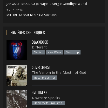
JANOSCH MOLDAU partage le single Goodbye World
7 août 2026
MILDREDA sort le single Silk Skin
DERNIÈRES CHRONIQUES
BLACKBOOK
Different
Electro
New Wave
Synthpop
COMBICHRIST
The Venom in the Mouth of God
Metal Industriel
EMPTINESS
Nowhere Speaks
Black Metal Industriel