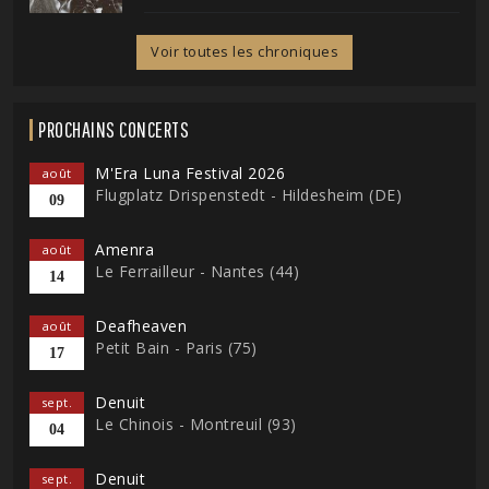
Voir toutes les chroniques
PROCHAINS CONCERTS
M'Era Luna Festival 2026
août
Flugplatz Drispenstedt - Hildesheim (DE)
09
Amenra
août
Le Ferrailleur - Nantes (44)
14
Deafheaven
août
Petit Bain - Paris (75)
17
Denuit
sept.
Le Chinois - Montreuil (93)
04
Denuit
sept.