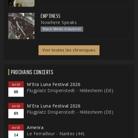
EMPTINESS
Nowhere Speaks
Black Metal Industriel
Voir toutes les chroniques
PROCHAINS CONCERTS
M'Era Luna Festival 2026
août
Flugplatz Drispenstedt - Hildesheim (DE)
08
M'Era Luna Festival 2026
août
Flugplatz Drispenstedt - Hildesheim (DE)
09
Amenra
août
Le Ferrailleur - Nantes (44)
14