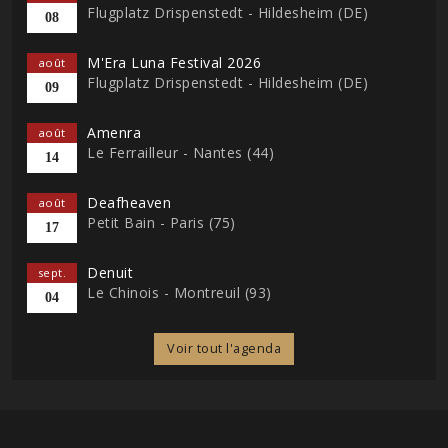
Flugplatz Drispenstedt - Hildesheim (DE)
08
M'Era Luna Festival 2026
août
Flugplatz Drispenstedt - Hildesheim (DE)
09
Amenra
août
Le Ferrailleur - Nantes (44)
14
Deafheaven
août
Petit Bain - Paris (75)
17
Denuit
sept.
Le Chinois - Montreuil (93)
04
Voir tout l'agenda