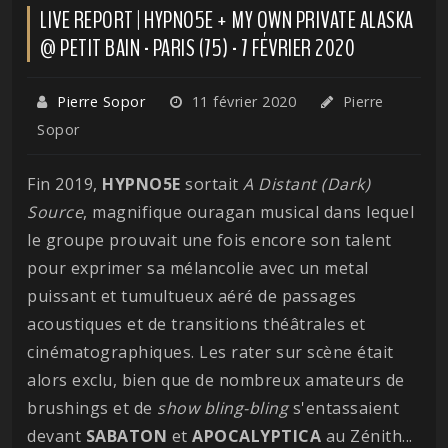
LIVE REPORT | HYPNO5E + MY OWN PRIVATE ALASKA
@ PETIT BAIN - PARIS (75) - 7 FÉVRIER 2020
Pierre Sopor
11 février 2020
Pierre
Sopor
Fin 2019,
HYPNO5E
sortait
A Distant (Dark)
Source
, magnifique ouragan musical dans lequel
le groupe prouvait une fois encore son talent
pour exprimer sa mélancolie avec un metal
puissant et tumultueux aéré de passages
acoustiques et de transitions théâtrales et
cinématographiques. Les rater sur scène était
alors exclu, bien que de nombreux amateurs de
brushings et de
show
bling-bling
s'entassaient
devant
SABATON
et
APOCALYPTICA
au Zénith...