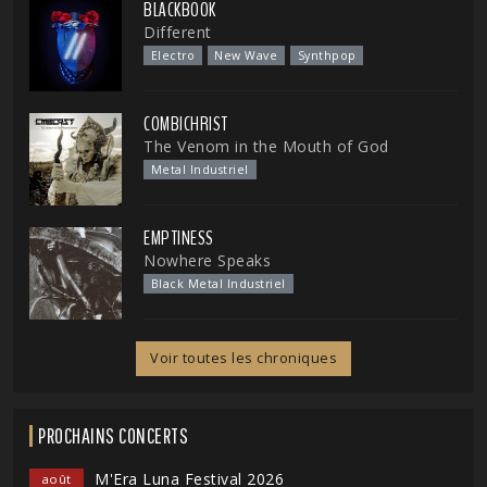
BLACKBOOK
Different
Electro
New Wave
Synthpop
COMBICHRIST
The Venom in the Mouth of God
Metal Industriel
EMPTINESS
Nowhere Speaks
Black Metal Industriel
Voir toutes les chroniques
PROCHAINS CONCERTS
M'Era Luna Festival 2026
août