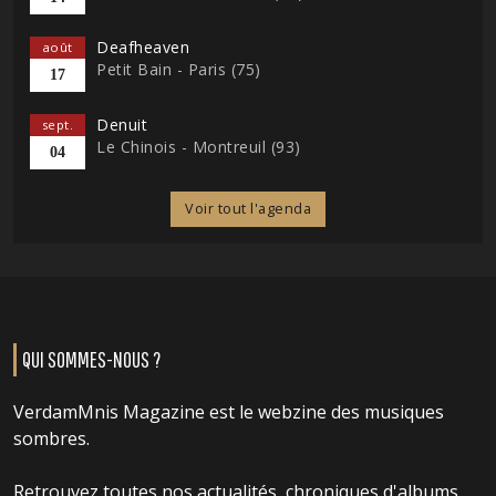
Deafheaven
août
Petit Bain - Paris (75)
17
Denuit
sept.
Le Chinois - Montreuil (93)
04
Voir tout l'agenda
QUI SOMMES-NOUS ?
VerdamMnis Magazine est le webzine des musiques
sombres.
Retrouvez toutes nos actualités, chroniques d'albums,