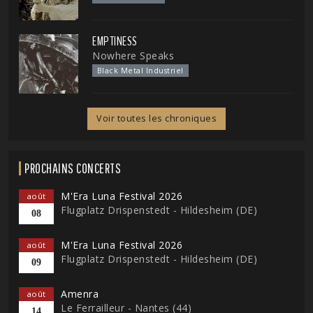
EMPTINESS
Nowhere Speaks
Black Metal Industriel
Voir toutes les chroniques
PROCHAINS CONCERTS
M'Era Luna Festival 2026
août
Flugplatz Drispenstedt - Hildesheim (DE)
08
M'Era Luna Festival 2026
août
Flugplatz Drispenstedt - Hildesheim (DE)
09
Amenra
août
Le Ferrailleur - Nantes (44)
14