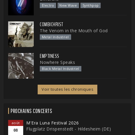
Electro
New Wave
Synthpop
COMBICHRIST
The Venom in the Mouth of God
Metal Industriel
EMPTINESS
Nowhere Speaks
Black Metal Industriel
Voir toutes les chroniques
PROCHAINS CONCERTS
M'Era Luna Festival 2026
août
Flugplatz Drispenstedt - Hildesheim (DE)
08