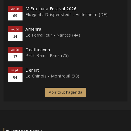
M'Era Luna Festival 2026
août
Flugplatz Drispenstedt - Hildesheim (DE)
09
Amenra
août
Le Ferrailleur - Nantes (44)
14
Deafheaven
août
Petit Bain - Paris (75)
17
Denuit
sept.
Le Chinois - Montreuil (93)
04
Voir tout l'agenda