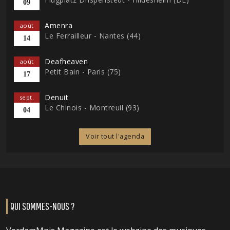
09
Amenra
août
Le Ferrailleur - Nantes (44)
14
Deafheaven
août
Petit Bain - Paris (75)
17
Denuit
sept.
Le Chinois - Montreuil (93)
04
Voir tout l'agenda
QUI SOMMES-NOUS ?