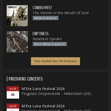
COMBICHRIST
The Venom in the Mouth of God
Metal Industriel
EMPTINESS
Nowhere Speaks
Black Metal Industriel
Voir toutes les chroniques
PROCHAINS CONCERTS
M'Era Luna Festival 2026
août
Flugplatz Drispenstedt - Hildesheim (DE)
08
M'Era Luna Festival 2026
août
Flugplatz Drispenstedt - Hildesheim (DE)