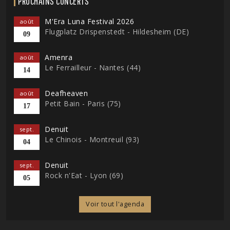
PROCHAINS CONCERTS
M'Era Luna Festival 2026
août
Flugplatz Drispenstedt - Hildesheim (DE)
09
Amenra
août
Le Ferrailleur - Nantes (44)
14
Deafheaven
août
Petit Bain - Paris (75)
17
Denuit
sept.
Le Chinois - Montreuil (93)
04
Denuit
sept.
Rock n'Eat - Lyon (69)
05
Voir tout l'agenda