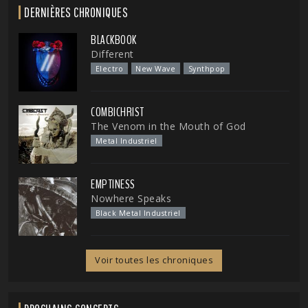
DERNIÈRES CHRONIQUES
BLACKBOOK
Different
Electro
New Wave
Synthpop
COMBICHRIST
The Venom in the Mouth of God
Metal Industriel
EMPTINESS
Nowhere Speaks
Black Metal Industriel
Voir toutes les chroniques