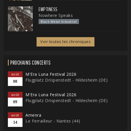
EMPTINESS
Nowhere Speaks
Black Metal Industriel
Voir toutes les chroniques
PROCHAINS CONCERTS
M'Era Luna Festival 2026
août
Flugplatz Drispenstedt - Hildesheim (DE)
08
M'Era Luna Festival 2026
août
Flugplatz Drispenstedt - Hildesheim (DE)
09
Amenra
août
Le Ferrailleur - Nantes (44)
14