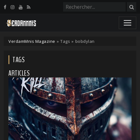
Panneau de gestion des cookies
VerdamMnis Magazine
»
Tags
»
bobdylan
TAGS
ARTICLES