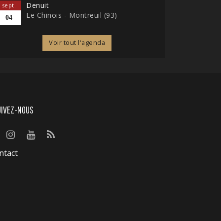
Denuit
sept.
Le Chinois - Montreuil (93)
04
Voir tout l'agenda
UIVEZ-NOUS
ntact