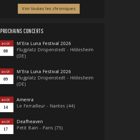
Voir toutes les chroniques
PROCHAINS CONCERTS
M'Era Luna Festival 2026
août
Flugplatz Drispenstedt - Hildesheim
08
(DE)
M'Era Luna Festival 2026
août
Flugplatz Drispenstedt - Hildesheim
09
(DE)
Amenra
août
Le Ferrailleur - Nantes (44)
14
Deafheaven
août
Petit Bain - Paris (75)
17