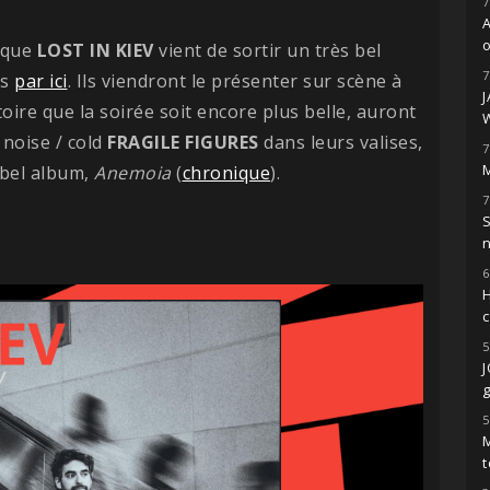
7
o
ique
LOST IN KIEV
vient de sortir un très bel
7
ns
par ici
. Ils viendront le présenter sur scène à
toire que la soirée soit encore plus belle, auront
noise / cold
FRAGILE FIGURES
dans leurs valises,
7
 bel album,
Anemoia
(
chronique
).
M
7
S
6
H
5
g
5
M
t