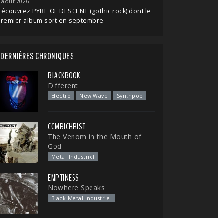
 août 2026
écouvrez PYRE OF DESCENT (gothic rock) dont le
premier album sort en septembre
DERNIÈRES CHRONIQUES
BLACKBOOK
Different
Electro
New Wave
Synthpop
COMBICHRIST
The Venom in the Mouth of
God
Metal Industriel
EMPTINESS
Nowhere Speaks
Black Metal Industriel