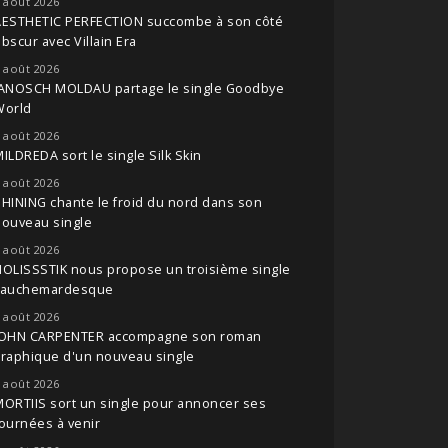
 août 2026
AESTHETIC PERFECTION succombe à son côté
bscur avec Villain Era
 août 2026
JANOSCH MOLDAU partage le single Goodbye
World
 août 2026
ILDREDA sort le single Silk Skin
 août 2026
HINING chante le froid du nord dans son
nouveau single
 août 2026
OLISSSTIK nous propose un troisième single
cauchemardesque
 août 2026
JOHN CARPENTER accompagne son roman
raphique d'un nouveau single
 août 2026
ORTIIS sort un single pour annoncer ses
ournées à venir