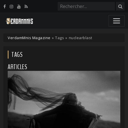
Panneau de gestion des cookies
VerdamMnis Magazine
»
Tags
»
nuclearblast
TAGS
ARTICLES