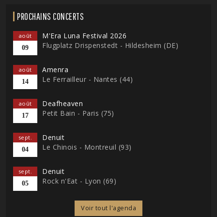
PROCHAINS CONCERTS
M'Era Luna Festival 2026
août
Flugplatz Drispenstedt - Hildesheim (DE)
09
Amenra
août
Le Ferrailleur - Nantes (44)
14
Deafheaven
août
Petit Bain - Paris (75)
17
Denuit
sept.
Le Chinois - Montreuil (93)
04
Denuit
sept.
Rock n'Eat - Lyon (69)
05
Voir tout l'agenda