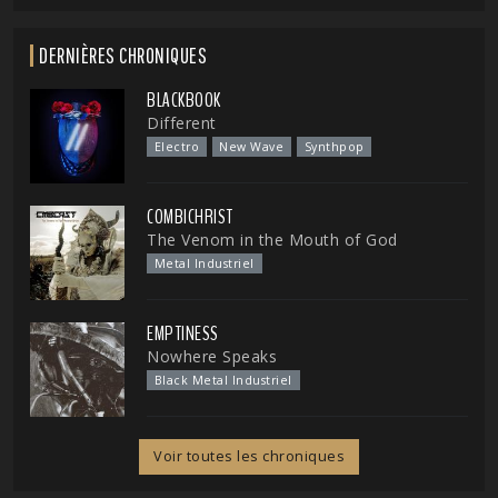
DERNIÈRES CHRONIQUES
BLACKBOOK
Different
Electro
New Wave
Synthpop
COMBICHRIST
The Venom in the Mouth of God
Metal Industriel
EMPTINESS
Nowhere Speaks
Black Metal Industriel
Voir toutes les chroniques