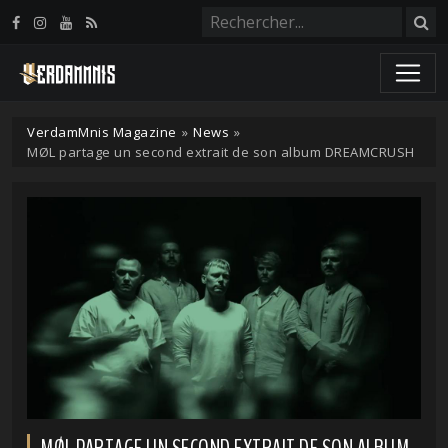
Panneau de gestion des cookies
VerdamMnis Magazine
»
News
»
MØL partage un second extrait de son album DREAMCRUSH
MØL PARTAGE UN SECOND EXTRAIT DE SON ALBUM