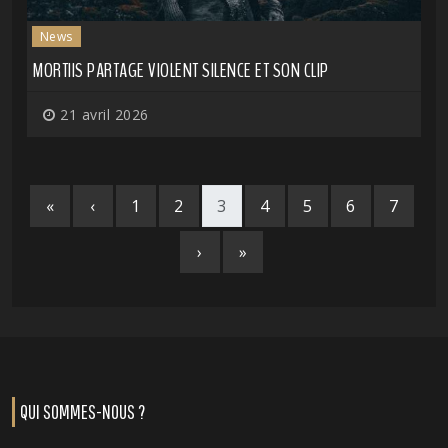
News
MORTIIS PARTAGE VIOLENT SILENCE ET SON CLIP
21 avril 2026
«
‹
1
2
3
4
5
6
7
›
»
QUI SOMMES-NOUS ?