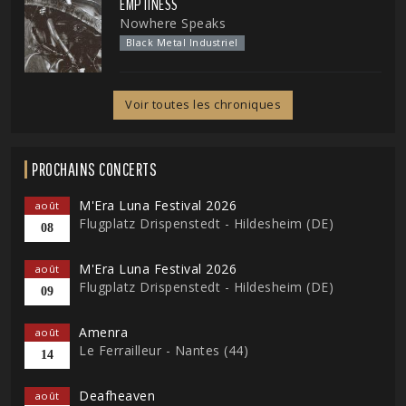
EMPTINESS
Nowhere Speaks
Black Metal Industriel
Voir toutes les chroniques
PROCHAINS CONCERTS
M'Era Luna Festival 2026
août
Flugplatz Drispenstedt - Hildesheim (DE)
08
M'Era Luna Festival 2026
août
Flugplatz Drispenstedt - Hildesheim (DE)
09
Amenra
août
Le Ferrailleur - Nantes (44)
14
Deafheaven
août