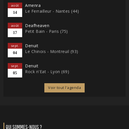
Amenra
août
Le Ferrailleur - Nantes (44)
14
Deafheaven
août
Petit Bain - Paris (75)
17
Denuit
sept.
Le Chinois - Montreuil (93)
04
Denuit
sept.
Rock n'Eat - Lyon (69)
05
Voir tout l'agenda
QUI SOMMES-NOUS ?