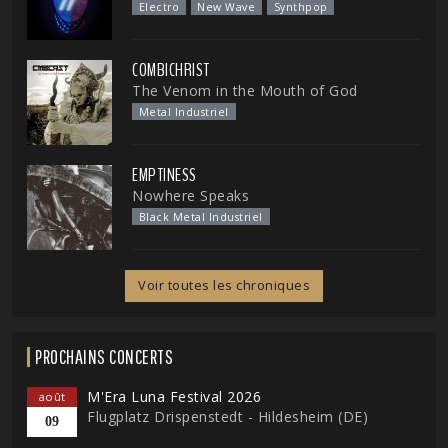
Electro
New Wave
Synthpop
COMBICHRIST
The Venom in the Mouth of God
Metal Industriel
EMPTINESS
Nowhere Speaks
Black Metal Industriel
Voir toutes les chroniques
PROCHAINS CONCERTS
M'Era Luna Festival 2026
août
Flugplatz Drispenstedt - Hildesheim (DE)
09