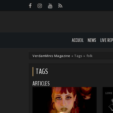
Panneau de gestion des cookies
ACCUEIL
NEWS
LIVE RE
VerdamMnis Magazine
»
Tags
»
folk
TAGS
ARTICLES