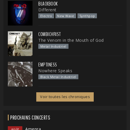
BLACKBOOK
Different
Electro
New Wave
Synthpop
COMBICHRIST
The Venom in the Mouth of God
Metal Industriel
EMPTINESS
Nowhere Speaks
Black Metal Industriel
Voir toutes les chroniques
PROCHAINS CONCERTS
Amenra
août