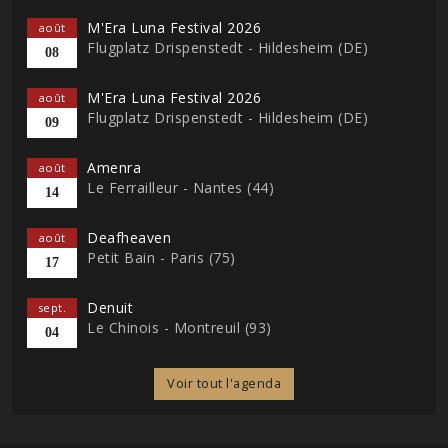
M'Era Luna Festival 2026
août
Flugplatz Drispenstedt - Hildesheim (DE)
08
M'Era Luna Festival 2026
août
Flugplatz Drispenstedt - Hildesheim (DE)
09
Amenra
août
Le Ferrailleur - Nantes (44)
14
Deafheaven
août
Petit Bain - Paris (75)
17
Denuit
sept.
Le Chinois - Montreuil (93)
04
Voir tout l'agenda