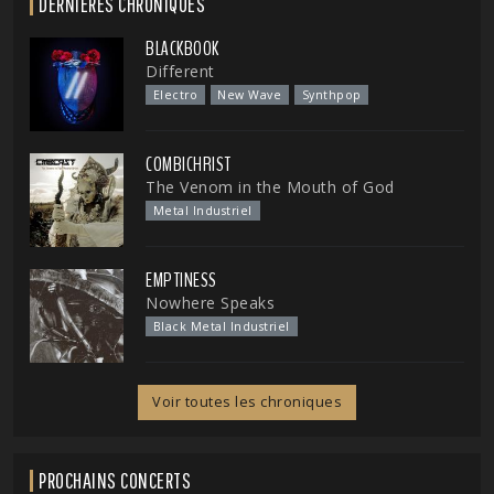
DERNIÈRES CHRONIQUES
BLACKBOOK
Different
Electro
New Wave
Synthpop
COMBICHRIST
The Venom in the Mouth of God
Metal Industriel
EMPTINESS
Nowhere Speaks
Black Metal Industriel
Voir toutes les chroniques
PROCHAINS CONCERTS