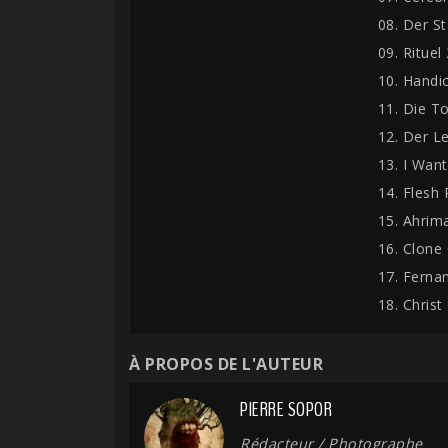
08. Der S
09. Rituel
10. Handi
11. Die T
12. Der L
13. I Wan
14. Flesh
15. Ahrim
16. Clone
17. Ferna
18. Chris
À PROPOS DE L'AUTEUR
PIERRE SOPOR
Rédacteur / Photographe