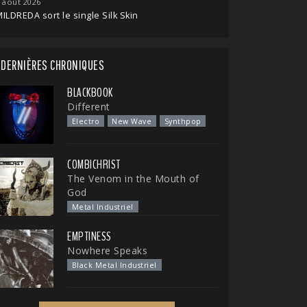
 août 2026
ILDREDA sort le single Silk Skin
DERNIÈRES CHRONIQUES
BLACKBOOK
Different
Electro
New Wave
Synthpop
COMBICHRIST
The Venom in the Mouth of
God
Metal Industriel
EMPTINESS
Nowhere Speaks
Black Metal Industriel