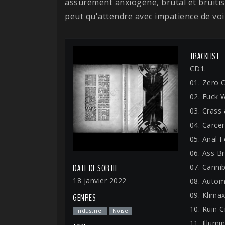
assurément anxiogène, brutal et bruitis
peut qu'attendre avec impatience de voi
TRACKLIST
CD1.
01. Zero
02. Fuck 
03. Crass 
04. Carce
05. Anal
06. Ass B
07. Cannib
DATE DE SORTIE
18 janvier 2022
08. Autom
09. Klima
GENRES
10. Ruin 
Industriel
Noise
11. Illumin