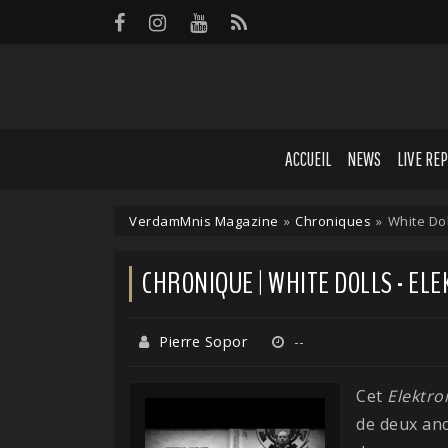
Panneau de gestion des cookies
ACCUEIL
NEWS
LIVE RE
VerdamMnis Magazine
»
Chroniques
»
White Dol
CHRONIQUE | WHITE DOLLS - EL
Pierre Sopor
--
Cet
Elektro
de deux an