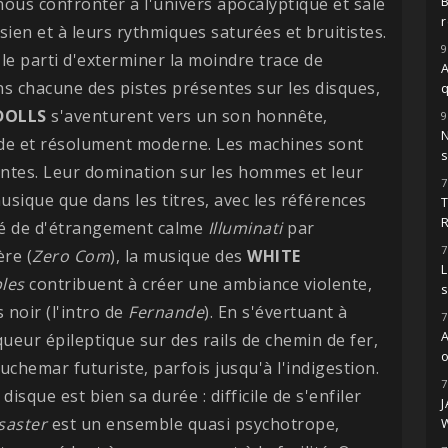
ous confronter à l'univers apocalyptique et sale
r
sien et à leurs rythmiques saturées et bruitistes.
9
le parti d'exterminer la moindre trace de
A
s chacune des pistes présentes sur les disques,
DOLLS
s'aventurent vers un son honnête,
9
ade et résolument moderne. Les machines sont
s
ntes. Leur domination sur les hommes et leur
7
usique que dans les titres, avec les références
ré de d'étrangement calme
Illuminati
par
7
ère (
Zero Com
), la musique des
WHITE
L
les
contribuent à créer une ambiance violente,
 noir (l'intro de
Fernande
). En s'évertuant à
7
eur épileptique sur des rails de chemin de fer,
o
chemar futuriste, parfois jusqu'à l'indigestion.
7
 disque est bien sa durée : difficile de s'enfiler
saster
est un ensemble quasi psychotrope,