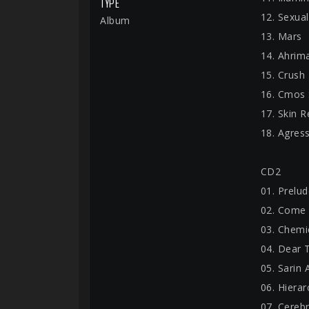
TYPE
12. Sexua
Album
13. Mars
14. Ahrim
15. Crush
16. Cmos 
17. Skin R
18. Agres
CD2
01. Prelud
02. Come
03. Chemi
04. Dear 
05. Sarin 
06. Hierar
07. Cereb