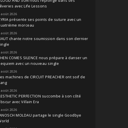
BLOOD AND SUN nous replonge dans ses
êveries avec Life Lessons
 août 2026
YRIA présente ses points de suture avec un
quatrième morceau
 août 2026
NAUT chante notre soumission dans son dernier
ingle
 août 2026
THEN COMES SILENCE nous prépare à danser un
Requiem avec un nouveau single
 août 2026
es machines de CIRCUIT PREACHER ont soif de
sang
 août 2026
AESTHETIC PERFECTION succombe à son côté
bscur avec Villain Era
 août 2026
JANOSCH MOLDAU partage le single Goodbye
World