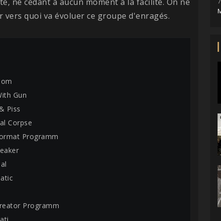
te, ne cédant à aucun moment à la facilité. On ne
7
M
r vers quoi va évoluer ce groupe d'enragés.
 Com
With Gun
& Piss
ral Corpse
 Format Programm
reaker
al
atic
x
Creator Programm
ati