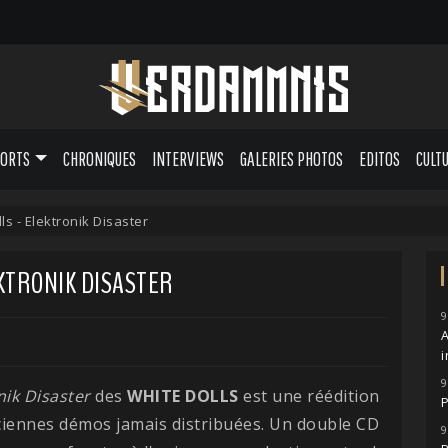
PORTS
CHRONIQUES
INTERVIEWS
GALERIES PHOTOS
EDITOS
CULT
ls - Elektronik Disaster
EKTRONIK DISASTER
9
A
i
9
nik Disaster
des
WHITE DOLLS
est une réédition
P
ciennes démos jamais distribuées. Un double CD
9