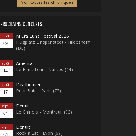
Voir toutes les chroniques
PROCHAINS CONCERTS
M'Era Luna Festival 2026
août
Flugplatz Drispenstedt - Hildesheim
09
(DE)
Amenra
août
Le Ferrailleur - Nantes (44)
14
Deafheaven
août
Petit Bain - Paris (75)
17
Denuit
sept.
Le Chinois - Montreuil (93)
04
Denuit
sept.
Rock n'Eat - Lyon (69)
05