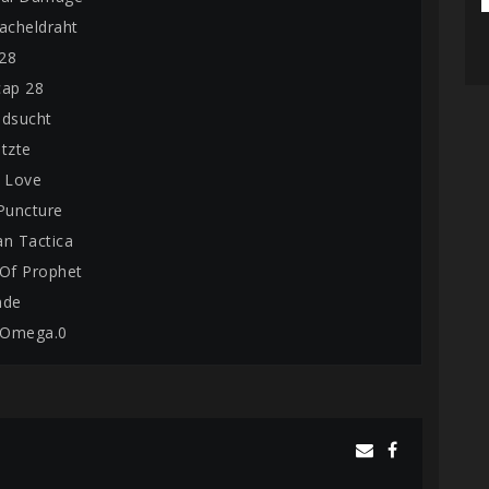
tacheldraht
 28
cap 28
odsucht
etzte
t Love
 Puncture
an Tactica
 Of Prophet
nde
t Omega.0