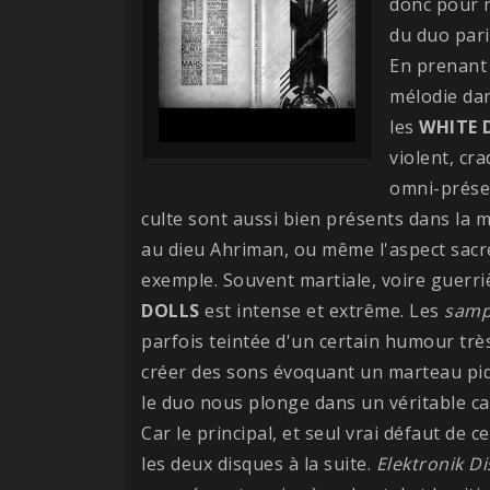
donc pour n
du duo pari
En prenant 
mélodie dan
les
WHITE 
violent, cr
omni-prése
culte sont aussi bien présents dans la m
au dieu Ahriman, ou même l'aspect sac
exemple. Souvent martiale, voire guerri
DOLLS
est intense et extrême. Les
samp
parfois teintée d'un certain humour très
créer des sons évoquant un marteau piqu
le duo nous plonge dans un véritable cau
Car le principal, et seul vrai défaut de ce
les deux disques à la suite.
Elektronik Di