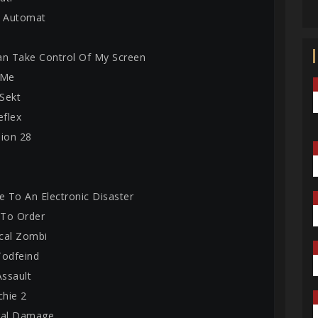
l Automat
an Take Control Of My Screen
 Me
Sekt
eflex
sion 28
e To An Electronic Disaster
 To Order
cal Zombi
Todfeind
Assault
chie 2
ral Damage