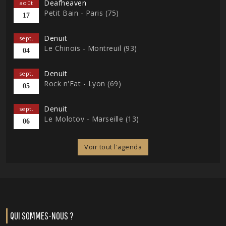
Deafheaven
août
Petit Bain - Paris (75)
17
Denuit
sept.
Le Chinois - Montreuil (93)
04
Denuit
sept.
Rock n'Eat - Lyon (69)
05
Denuit
sept.
Le Molotov - Marseille (13)
06
Voir tout l'agenda
QUI SOMMES-NOUS ?