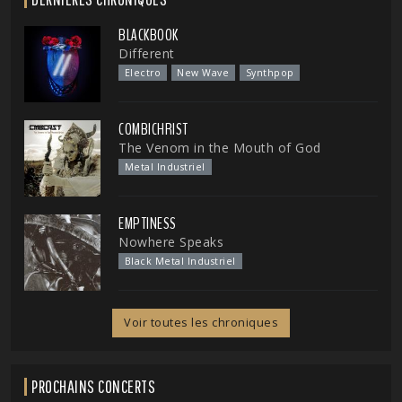
BLACKBOOK
Different
Electro
New Wave
Synthpop
COMBICHRIST
The Venom in the Mouth of God
Metal Industriel
EMPTINESS
Nowhere Speaks
Black Metal Industriel
Voir toutes les chroniques
PROCHAINS CONCERTS