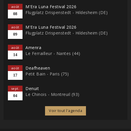
M'Era Luna Festival 2026
août
Flugplatz Drispenstedt - Hildesheim (DE)
08
M'Era Luna Festival 2026
août
Flugplatz Drispenstedt - Hildesheim (DE)
09
Amenra
août
Le Ferrailleur - Nantes (44)
14
Deafheaven
août
Petit Bain - Paris (75)
17
Denuit
sept.
Le Chinois - Montreuil (93)
04
Voir tout l'agenda