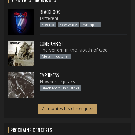
BLACKBOOK
Different
Electro
New Wave
Synthpop
COMBICHRIST
The Venom in the Mouth of God
Metal Industriel
EMPTINESS
Nowhere Speaks
Black Metal Industriel
Voir toutes les chroniques
PROCHAINS CONCERTS