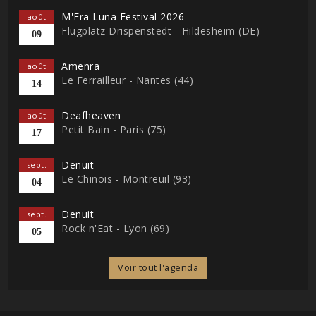
M'Era Luna Festival 2026
août
Flugplatz Drispenstedt - Hildesheim (DE)
09
Amenra
août
Le Ferrailleur - Nantes (44)
14
Deafheaven
août
Petit Bain - Paris (75)
17
Denuit
sept.
Le Chinois - Montreuil (93)
04
Denuit
sept.
Rock n'Eat - Lyon (69)
05
Voir tout l'agenda