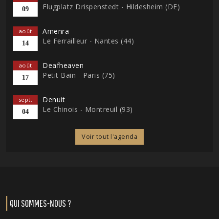
Flugplatz Drispenstedt - Hildesheim (DE)
09
Amenra
août
Le Ferrailleur - Nantes (44)
14
Deafheaven
août
Petit Bain - Paris (75)
17
Denuit
sept.
Le Chinois - Montreuil (93)
04
Voir tout l'agenda
QUI SOMMES-NOUS ?