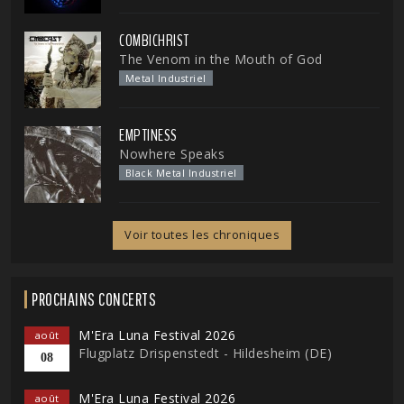
COMBICHRIST
The Venom in the Mouth of God
Metal Industriel
EMPTINESS
Nowhere Speaks
Black Metal Industriel
Voir toutes les chroniques
PROCHAINS CONCERTS
M'Era Luna Festival 2026
août
Flugplatz Drispenstedt - Hildesheim (DE)
08
M'Era Luna Festival 2026
août