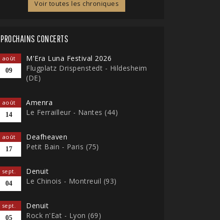
Voir toutes les chroniques
PROCHAINS CONCERTS
M'Era Luna Festival 2026
août
Flugplatz Drispenstedt - Hildesheim
09
(DE)
Amenra
août
Le Ferrailleur - Nantes (44)
14
Deafheaven
août
Petit Bain - Paris (75)
17
Denuit
sept.
Le Chinois - Montreuil (93)
04
Denuit
sept.
Rock n'Eat - Lyon (69)
05