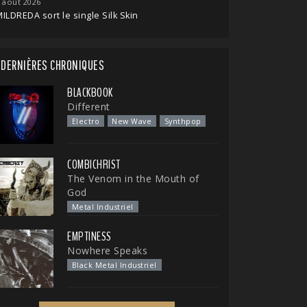
 août 2026
ILDREDA sort le single Silk Skin
DERNIÈRES CHRONIQUES
BLACKBOOK
Different
Electro
New Wave
Synthpop
COMBICHRIST
The Venom in the Mouth of
God
Metal Industriel
EMPTINESS
Nowhere Speaks
Black Metal Industriel