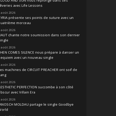
BLOOD AND SUN nous replonge dans ses
êveries avec Life Lessons
 août 2026
YRIA présente ses points de suture avec un
quatrième morceau
 août 2026
NAUT chante notre soumission dans son dernier
ingle
 août 2026
THEN COMES SILENCE nous prépare à danser un
Requiem avec un nouveau single
 août 2026
es machines de CIRCUIT PREACHER ont soif de
sang
 août 2026
AESTHETIC PERFECTION succombe à son côté
bscur avec Villain Era
 août 2026
JANOSCH MOLDAU partage le single Goodbye
World