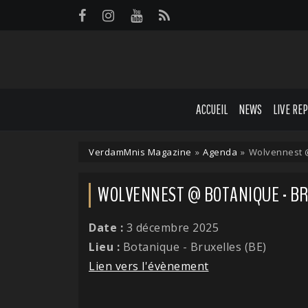
Panneau de gestion des cookies
ACCUEIL
NEWS
LIVE RE
VerdamMnis Magazine
»
Agenda
»
Wolvennest @
WOLVENNEST @ BOTANIQUE - BRU
Date :
3 décembre 2025
Lieu :
Botanique - Bruxelles (BE)
Lien vers l'évènement