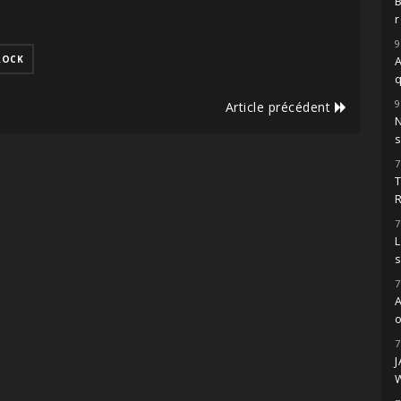
r
9
ROCK
A
9
Article précédent
s
7
7
L
7
o
7