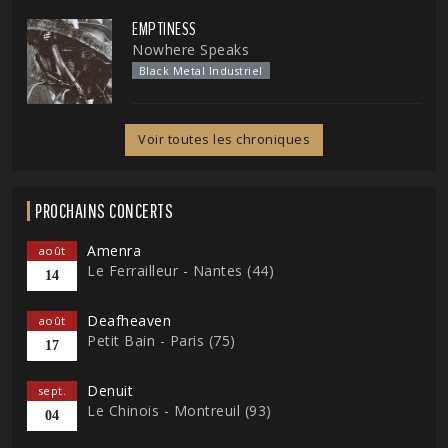
EMPTINESS
Nowhere Speaks
Black Metal Industriel
Voir toutes les chroniques
PROCHAINS CONCERTS
Amenra
août
Le Ferrailleur - Nantes (44)
14
Deafheaven
août
Petit Bain - Paris (75)
17
Denuit
sept.
Le Chinois - Montreuil (93)
04