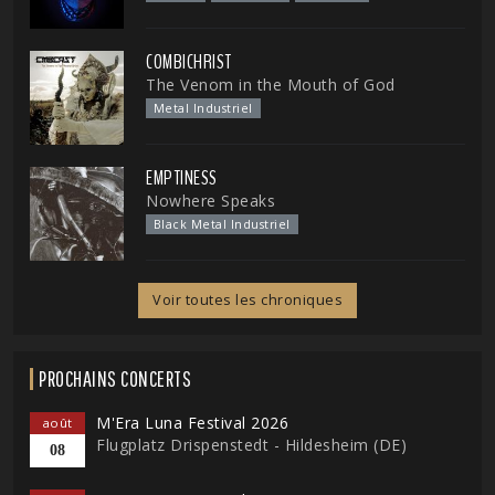
COMBICHRIST
The Venom in the Mouth of God
Metal Industriel
EMPTINESS
Nowhere Speaks
Black Metal Industriel
Voir toutes les chroniques
PROCHAINS CONCERTS
M'Era Luna Festival 2026
août
Flugplatz Drispenstedt - Hildesheim (DE)
08