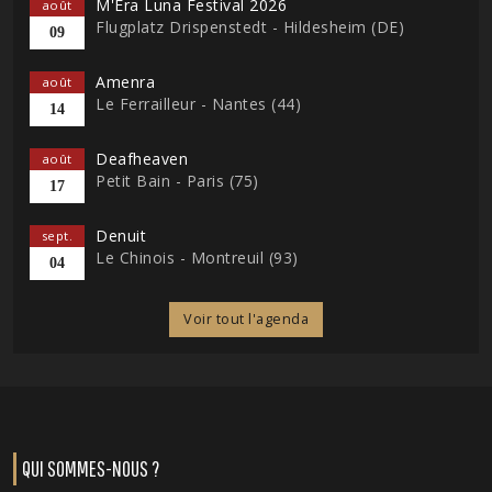
M'Era Luna Festival 2026
août
Flugplatz Drispenstedt - Hildesheim (DE)
09
Amenra
août
Le Ferrailleur - Nantes (44)
14
Deafheaven
août
Petit Bain - Paris (75)
17
Denuit
sept.
Le Chinois - Montreuil (93)
04
Voir tout l'agenda
QUI SOMMES-NOUS ?