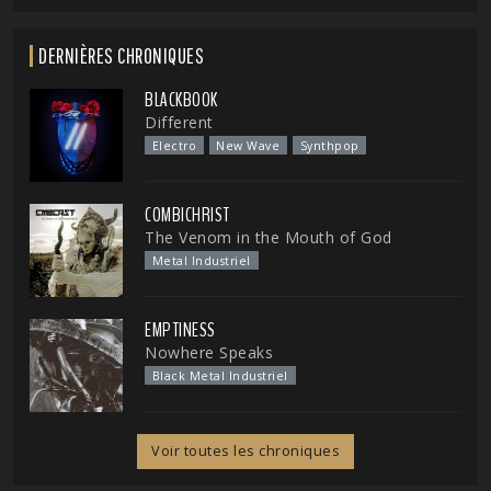
DERNIÈRES CHRONIQUES
BLACKBOOK
Different
Electro
New Wave
Synthpop
COMBICHRIST
The Venom in the Mouth of God
Metal Industriel
EMPTINESS
Nowhere Speaks
Black Metal Industriel
Voir toutes les chroniques