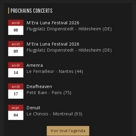
PROCHAINS CONCERTS
M'Era Luna Festival 2026
août
Flugplatz Drispenstedt - Hildesheim (DE)
08
M'Era Luna Festival 2026
août
Flugplatz Drispenstedt - Hildesheim (DE)
09
Amenra
août
Le Ferrailleur - Nantes (44)
14
Deafheaven
août
Petit Bain - Paris (75)
17
Denuit
sept.
Le Chinois - Montreuil (93)
04
Voir tout l'agenda