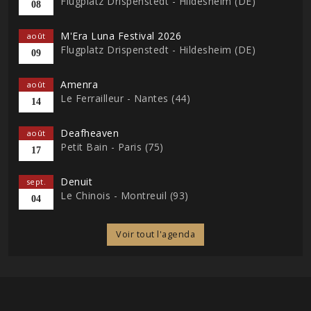
Flugplatz Drispenstedt - Hildesheim (DE)
08
M'Era Luna Festival 2026
août
Flugplatz Drispenstedt - Hildesheim (DE)
09
Amenra
août
Le Ferrailleur - Nantes (44)
14
Deafheaven
août
Petit Bain - Paris (75)
17
Denuit
sept.
Le Chinois - Montreuil (93)
04
Voir tout l'agenda