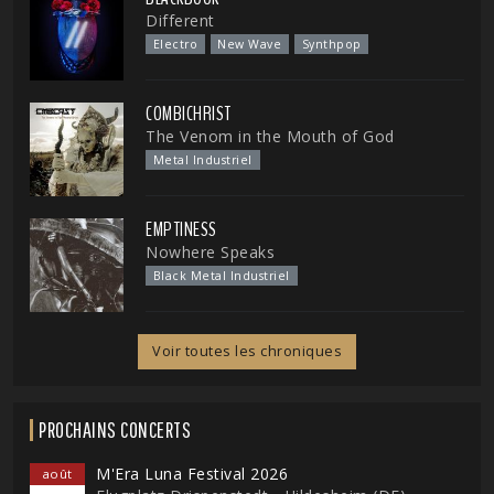
Different
Electro
New Wave
Synthpop
COMBICHRIST
The Venom in the Mouth of God
Metal Industriel
EMPTINESS
Nowhere Speaks
Black Metal Industriel
Voir toutes les chroniques
PROCHAINS CONCERTS
M'Era Luna Festival 2026
août