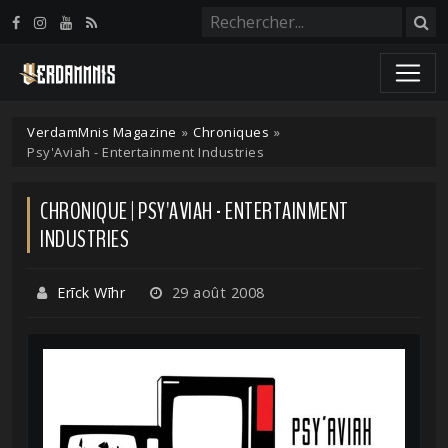
Panneau de gestion des cookies
VerdamMnis Magazine
»
Chroniques
»
Psy'Aviah - Entertainment Industries
CHRONIQUE | PSY'AVIAH - ENTERTAINMENT
INDUSTRIES
Erīck Wīhr
29 août 2008