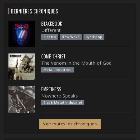
DERNIÈRES CHRONIQUES
BLACKBOOK
Different
Electro
New Wave
Synthpop
COMBICHRIST
The Venom in the Mouth of God
Metal Industriel
EMPTINESS
Nowhere Speaks
Black Metal Industriel
Voir toutes les chroniques