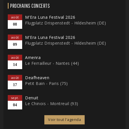
PROCHAINS CONCERTS
M'Era Luna Festival 2026
août
Flugplatz Drispenstedt - Hildesheim (DE)
08
M'Era Luna Festival 2026
août
Flugplatz Drispenstedt - Hildesheim (DE)
09
Amenra
août
Le Ferrailleur - Nantes (44)
14
Deafheaven
août
Petit Bain - Paris (75)
17
Denuit
sept.
Le Chinois - Montreuil (93)
04
Voir tout l'agenda