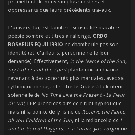
promettent de nouveau plus sinistres et
oppressants que leurs précédents travaux.
L'univers, lui, est familier : sensualité macabre,
poésie sombre et titres à rallonge,
ORDO
ROSARIUS EQUILIBRIO
ne chamboule pas son
identité (et, d'ailleurs, personne ne le leur
demande). Effectivement,
In the Name of the Sun,
my Father and the Spirit
plante une ambiance
revenant à des sonorités plus martiales, avec sa
rythmique menaçante, stricte. Grâce à la lenteur
solennelle de
No Time Like the Present - La Fleur
du Mal
, l'EP prend des airs de rituel hypnotique
mais ni la pointe de lyrisme de
Receive the Flame,
all you Children of the Sun
, ni la mélancolie de
I
am the Son of Daggers, in a Future you Forgot
ne