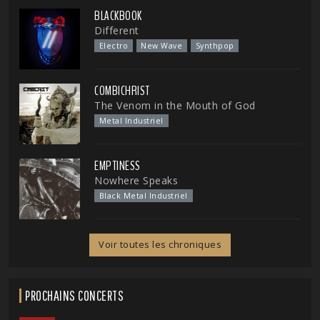
BLACKBOOK
Different
Electro
New Wave
Synthpop
COMBICHRIST
The Venom in the Mouth of God
Metal Industriel
EMPTINESS
Nowhere Speaks
Black Metal Industriel
Voir toutes les chroniques
PROCHAINS CONCERTS