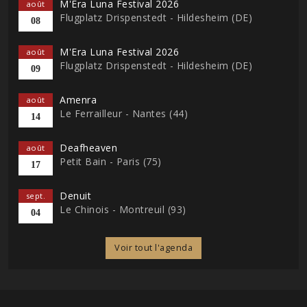
M'Era Luna Festival 2026
août
Flugplatz Drispenstedt - Hildesheim (DE)
08
M'Era Luna Festival 2026
août
Flugplatz Drispenstedt - Hildesheim (DE)
09
Amenra
août
Le Ferrailleur - Nantes (44)
14
Deafheaven
août
Petit Bain - Paris (75)
17
Denuit
sept.
Le Chinois - Montreuil (93)
04
Voir tout l'agenda