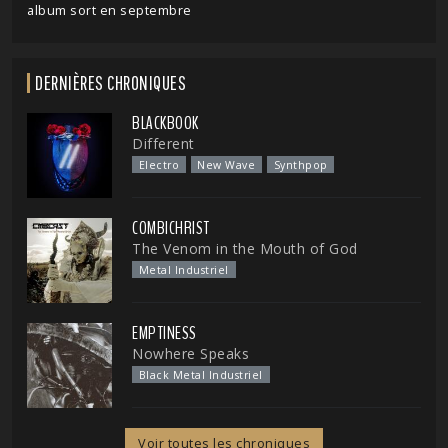
album sort en septembre
DERNIÈRES CHRONIQUES
BLACKBOOK
Different
Electro
New Wave
Synthpop
COMBICHRIST
The Venom in the Mouth of God
Metal Industriel
EMPTINESS
Nowhere Speaks
Black Metal Industriel
Voir toutes les chroniques