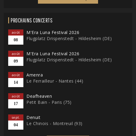
PROCHAINS CONCERTS
M'Era Luna Festival 2026
août
Flugplatz Drispenstedt - Hildesheim (DE)
08
M'Era Luna Festival 2026
août
Flugplatz Drispenstedt - Hildesheim (DE)
09
Amenra
août
Le Ferrailleur - Nantes (44)
14
Deafheaven
août
Petit Bain - Paris (75)
17
Denuit
sept.
Le Chinois - Montreuil (93)
04