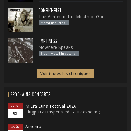
COMBICHRIST
The Venom in the Mouth of God
Metal Industriel
EMPTINESS
Nowhere Speaks
Black Metal Industriel
Voir toutes les chroniques
PROCHAINS CONCERTS
M'Era Luna Festival 2026
août
Flugplatz Drispenstedt - Hildesheim (DE)
09
Amenra
août