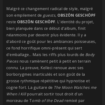
Malgré ce changement radical de style, malgré
son empilement de
guests
,
OBSZÖN
GESCHÖPF
reste
OBSZÖN
GESCHÖPF
. L'identité du projet,
bien planquée dans ce début d'album, finit
néanmoins par devenir plus évidente. Il y a
d'abord ce goût pour les ambiances poisseuses,
ce fond horrifique omni-présent qui sert
d'emballage... Mais les riffs plus lourds de
Body
Pieces
nous ramènent petit à petit en terrain
connu. La preuve, Kelleci renoue avec ses
borborygmes inarticulés et son goût de la
grosse rythmique répétitive qui hypnotise et
cogne fort. La guitare de
The Moon Watches me
When I Kill
pourrait sortir tout droit d'un
morceau de T
omb of the Dead
remixé par