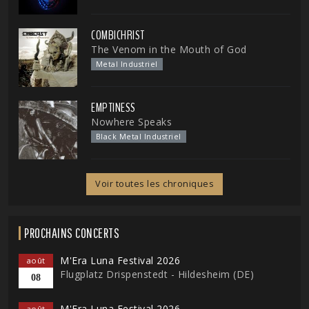
COMBICHRIST
The Venom in the Mouth of God
Metal Industriel
EMPTINESS
Nowhere Speaks
Black Metal Industriel
Voir toutes les chroniques
PROCHAINS CONCERTS
M'Era Luna Festival 2026
août
Flugplatz Drispenstedt - Hildesheim (DE)
08
M'Era Luna Festival 2026
août