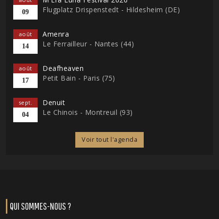
Flugplatz Drispenstedt - Hildesheim (DE)
09
Amenra
août
Le Ferrailleur - Nantes (44)
14
Deafheaven
août
Petit Bain - Paris (75)
17
Denuit
sept.
Le Chinois - Montreuil (93)
04
Voir tout l'agenda
QUI SOMMES-NOUS ?