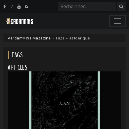
Panneau de gestion des cookies
VerdamMnis Magazine
»
Tags
»
estoerique
TAGS
ARTICLES