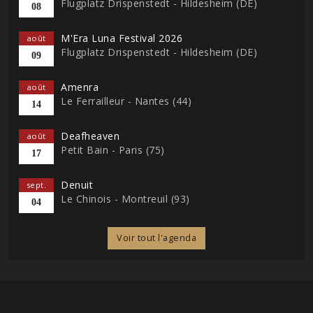
Flugplatz Drispenstedt - Hildesheim (DE)
08
M'Era Luna Festival 2026
août
Flugplatz Drispenstedt - Hildesheim (DE)
09
Amenra
août
Le Ferrailleur - Nantes (44)
14
Deafheaven
août
Petit Bain - Paris (75)
17
Denuit
sept.
Le Chinois - Montreuil (93)
04
Voir tout l'agenda