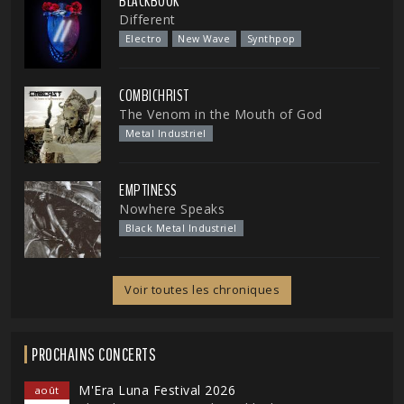
BLACKBOOK
Different
Electro
New Wave
Synthpop
COMBICHRIST
The Venom in the Mouth of God
Metal Industriel
EMPTINESS
Nowhere Speaks
Black Metal Industriel
Voir toutes les chroniques
PROCHAINS CONCERTS
M'Era Luna Festival 2026
août