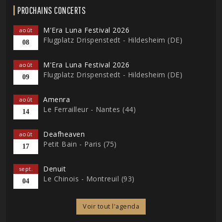
PROCHAINS CONCERTS
M'Era Luna Festival 2026
août
Flugplatz Drispenstedt - Hildesheim (DE)
08
M'Era Luna Festival 2026
août
Flugplatz Drispenstedt - Hildesheim (DE)
09
Amenra
août
Le Ferrailleur - Nantes (44)
14
Deafheaven
août
Petit Bain - Paris (75)
17
Denuit
sept.
Le Chinois - Montreuil (93)
04
Voir tout l'agenda