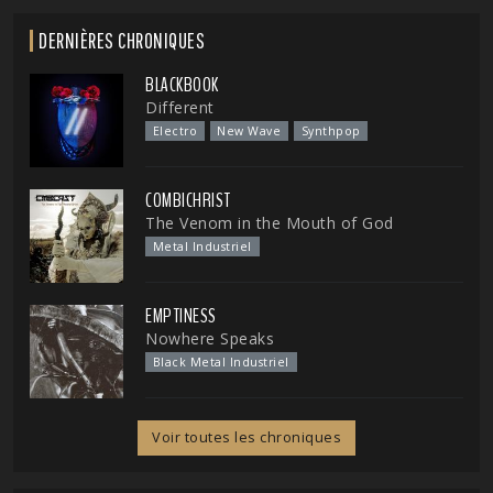
DERNIÈRES CHRONIQUES
BLACKBOOK
Different
Electro
New Wave
Synthpop
COMBICHRIST
The Venom in the Mouth of God
Metal Industriel
EMPTINESS
Nowhere Speaks
Black Metal Industriel
Voir toutes les chroniques