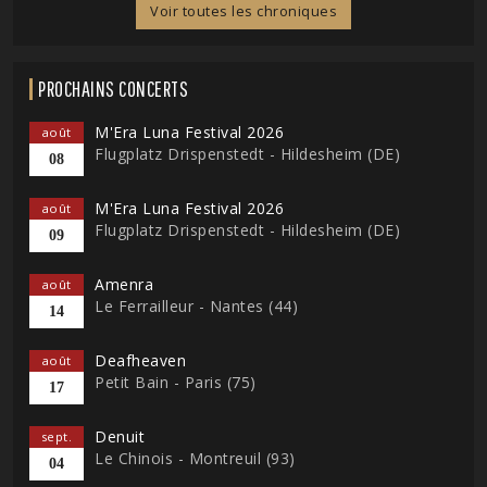
Voir toutes les chroniques
PROCHAINS CONCERTS
M'Era Luna Festival 2026
août
Flugplatz Drispenstedt - Hildesheim (DE)
08
M'Era Luna Festival 2026
août
Flugplatz Drispenstedt - Hildesheim (DE)
09
Amenra
août
Le Ferrailleur - Nantes (44)
14
Deafheaven
août
Petit Bain - Paris (75)
17
Denuit
sept.
Le Chinois - Montreuil (93)
04