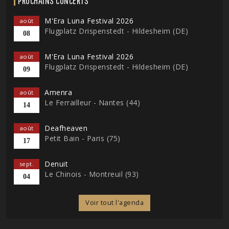
PROCHAINS CONCERTS
M'Era Luna Festival 2026
août
Flugplatz Drispenstedt - Hildesheim (DE)
08
M'Era Luna Festival 2026
août
Flugplatz Drispenstedt - Hildesheim (DE)
09
Amenra
août
Le Ferrailleur - Nantes (44)
14
Deafheaven
août
Petit Bain - Paris (75)
17
Denuit
sept.
Le Chinois - Montreuil (93)
04
Voir tout l'agenda