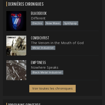
DERNIÈRES CHRONIQUES
BLACKBOOK
Different
Electro
New Wave
Synthpop
COMBICHRIST
The Venom in the Mouth of God
Metal Industriel
EMPTINESS
Nowhere Speaks
Black Metal Industriel
Voir toutes les chroniques