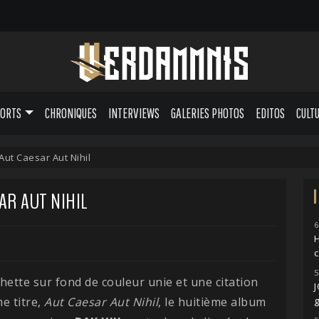
PORTS
CHRONIQUES
INTERVIEWS
GALERIES PHOTOS
EDITOS
CULT
 Aut Caesar Aut Nihil
SAR AUT NIHIL
6
H
5
hette sur fond de couleur unie et une citation
e titre,
Aut Caesar Aut Nihil
, le huitième album
g