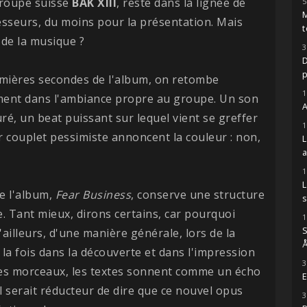
groupe suisse
BAK XIII
, reste dans la lignée de
5
M
sseurs, du moins pour la présentation. Mais
t
l de la musique ?
3
D
emières secondes de l'album, on retombe
1
ent dans l'ambiance propre au groupe. Un son
A
uré, un beat puissant sur lequel vient se greffer
1
r couplet pessimiste annoncent la couleur : non,
1
de l'album,
Fear Business
, conserve une structure
s
 Tant mieux, dirons certains, car pourquoi
1
S
ailleurs, d'une manière générale, lors de la
Å
la fois dans la découverte et dans l'impression
3
e des morceaux, les textes sonnent comme un écho
E
l serait réducteur de dire que ce nouvel opus
3