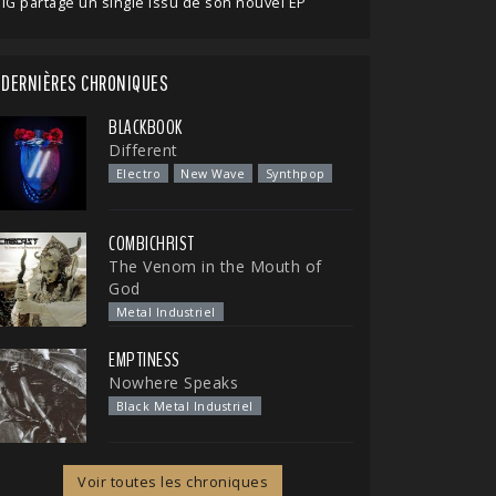
IG partage un single issu de son nouvel EP
DERNIÈRES CHRONIQUES
BLACKBOOK
Different
Electro
New Wave
Synthpop
COMBICHRIST
The Venom in the Mouth of
God
Metal Industriel
EMPTINESS
Nowhere Speaks
Black Metal Industriel
Voir toutes les chroniques