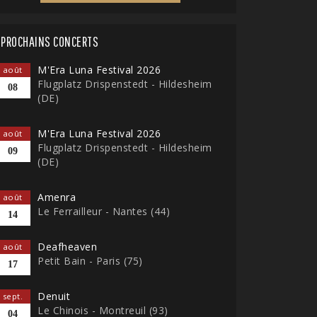
PROCHAINS CONCERTS
M'Era Luna Festival 2026
août
Flugplatz Drispenstedt - Hildesheim
08
(DE)
M'Era Luna Festival 2026
août
Flugplatz Drispenstedt - Hildesheim
09
(DE)
Amenra
août
Le Ferrailleur - Nantes (44)
14
Deafheaven
août
Petit Bain - Paris (75)
17
Denuit
sept.
Le Chinois - Montreuil (93)
04