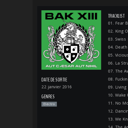
TRACKLIST
01. Fear 
02. King 
03. Swiss 
04. Death
05. Viciou
06. La St
07. The A
08. Fucki
DATE DE SORTIE
22 janvier 2016
09. Livin
10. Wake
GENRES
11. No M
Electro
12. Danci
13. We K
14. The A