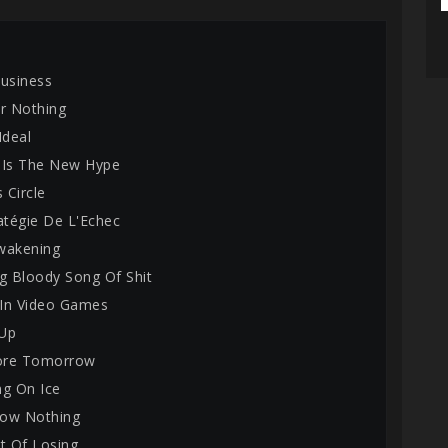
Business
Or Nothing
Ideal
 Is The New Hype
s Circle
ratégie De L'Echec
wakening
ng Bloody Song Of Shit
g In Video Games
 Up
ore Tomorrow
ng On Ice
now Nothing
rt Of Losing