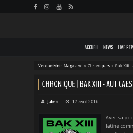
Panneau de gestion des cookies
ACCUEIL
NEWS
LIVE RE
VerdamMnis Magazine
»
Chroniques
»
Bak XIII -
CHRONIQUE | BAK XIII - AUT CAE
Julien
12 avril 2016
Avec sa poc
latine comm