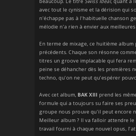
beaucoup. Le titre
Swiss Ideal
, quant à 
avec tout le cynisme et la dérision qui
n'échappe pas à l'habituelle chanson gee
mélodie n'a rien à envier aux meilleures
En terme de mixage, ce huitième album p
précédents. Chaque son résonne comme i
titres un groove implacable qui fera rem
peine se déhancher dès les premières 
techno, qu'on ne peut qu'espérer pouvo
Avec cet album,
BAK XIII
prend les mêmes
formule qui a toujours su faire ses preu
groupe nous prouve qu'il peut encore no
Meilleur album ? Il va falloir attendre le
travail fourni à chaque nouvel opus, l'a